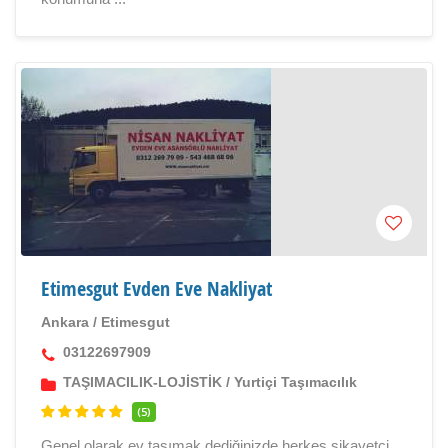
Etimesgut Evden Eve Nakliyat
Ankara
/
Etimesgut
03122697909
TAŞIMACILIK-LOJİSTİK
/
Yurtiçi Taşımacılık
(5)
Genel olarak ev taşımak dediğinizde herkes şikayetçi