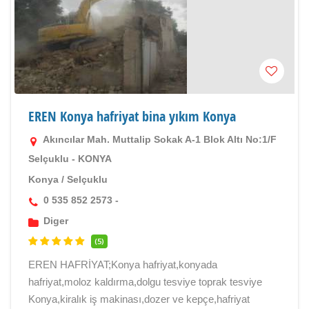
EREN Konya hafriyat bina yıkım Konya
Akıncılar Mah. Muttalip Sokak A-1 Blok Altı No:1/F
Selçuklu - KONYA
Konya
/
Selçuklu
0 535 852 2573 -
Diger
(5)
EREN HAFRİYAT;Konya hafriyat,konyada
hafriyat,moloz kaldırma,dolgu tesviye toprak tesviye
Konya,kiralık iş makinası,dozer ve kepçe,hafriyat