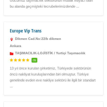
Gücümüz taşımacılık sektörünün mutlak ihtiyacı olan
bu alanda geçmişteki tecrubelerimizdende ...
Europe Vip Trans
Dikmen Cad.No:22/b dikmen
Ankara
TAŞIMACILIK-LOJİSTİK
/
Yurtiçi Taşımacılık
(5)
13 yıl önce kurulan şirketimiz, Türkiyede sektörünün
öncü nakliyat kuruluşlarından biri olmuştur. Türkiye
genelinde evden eve nakliye sektörü ile ilgili bir standart
...