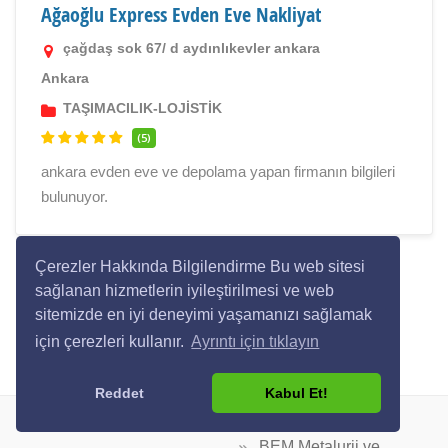
Ağaoğlu Express Evden Eve Nakliyat
çağdaş sok 67/ d aydınlıkevler ankara
Ankara
TAŞIMACILIK-LOJİSTİK
(5)
ankara evden eve ve depolama yapan firmanın bilgileri
bulunuyor.
Çerezler Hakkında Bilgilendirme Bu web sitesi
sağlanan hizmetlerin iyileştirilmesi ve web
sitemizde en iyi deneyimi yaşamanızı sağlamak
için çerezleri kullanır.
Ayrıntı için tıklayın
Reddet
Kabul Et!
BEM Metalurji ve