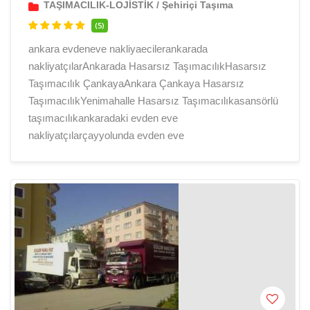
TAŞIMACILIK-LOJİSTİK
/
Şehiriçi Taşıma
(5)
ankara evdeneve nakliyaecilerankarada
nakliyatçılarAnkarada Hasarsız TaşımacılıkHasarsız
Taşımacılık ÇankayaAnkara Çankaya Hasarsız
TaşımacılıkYenimahalle Hasarsız Taşımacılıkasansörlü
taşımacılıkankaradaki evden eve
nakliyatçılarçayyolunda evden eve